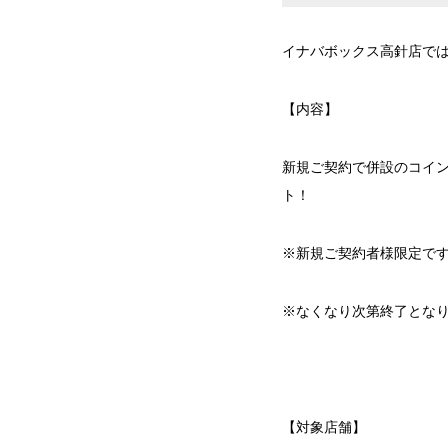
イナバボックス高針店で
【内容】
新規ご契約で併設のコインラ
ト！
※新規ご契約者様限定で
※なくなり次第終了とな
【対象店舗】