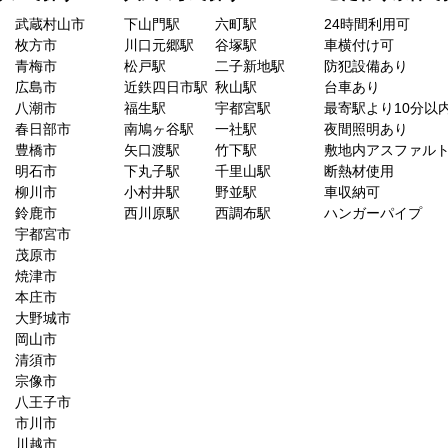
武蔵村山市
下山門駅
六町駅
24時間利用可
枚方市
川口元郷駅
谷塚駅
車横付け可
青梅市
松戸駅
二子新地駅
防犯設備あり
広島市
近鉄四日市駅
秋山駅
台車あり
八潮市
福生駅
宇都宮駅
最寄駅より10分以
春日部市
南鳩ヶ谷駅
一社駅
夜間照明あり
豊橋市
矢口渡駅
竹下駅
敷地内アスファル
明石市
下丸子駅
千里山駅
断熱材使用
柳川市
小村井駅
野並駅
車収納可
鈴鹿市
西川原駅
西調布駅
ハンガーパイプ
宇都宮市
茂原市
焼津市
本庄市
大野城市
岡山市
清須市
宗像市
八王子市
市川市
川越市