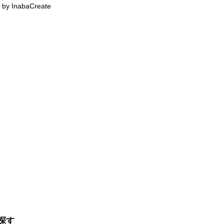
 by InabaCreate
探す