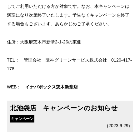
してご利用いただける方が対象です。なお、本キャンペーンは
満室になり次第終了いたします。予告なくキャンペーンを終了
する場合もございます。あらかじめご了承ください。
住所：大阪府茨木市新堂2-1-26の東側
TEL： 管理会社 阪神グリーンサービス株式会社 0120-417-
178
WEB：
イナバボックス
茨木新堂店
北池袋店 キャンペーンのお知らせ
キャンペーン
(
2023.9.29
)