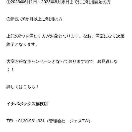
①2023年6月1日～2023年8月末日までにご利用開始の方
②新規で6か月以上ご利用の方
上記の2つを満たす方が対象となります。なお、満室になり次第
終了となります。
大変お得なキャンペーンとなっておりますので、お見逃しな
く！
詳しくはこちら！
イナバボックス藤枝店
TEL：0120-931-331（管理会社 ジェスTW）