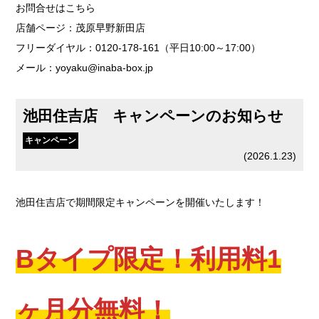
お問合せはこちら
店舗ページ：
茂原早野新田店
フリーダイヤル：0120-178-161（平日10:00～17:00）
メール：yoyaku@inaba-box.jp
池田住吉店 キャンペーンのお知らせ
キャンペーン
(
2026.1.23
)
池田住吉店で期間限定キャンペーンを開催いたします！
Bタイプ限定！利用料1
ヶ月分無料！