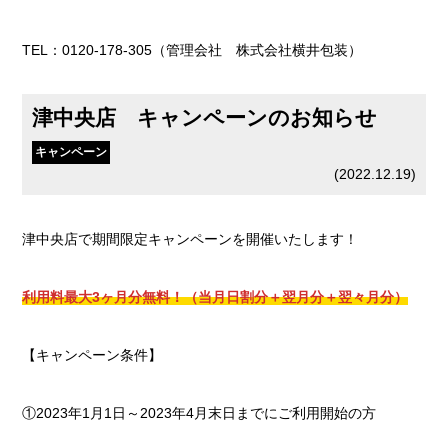
TEL：0120-178-305（管理会社 株式会社横井包装）
津中央店 キャンペーンのお知らせ
キャンペーン
(
2022.12.19
)
津中央店で期間限定キャンペーンを開催いたします！
利用料最大3ヶ月分無料！（当月日割分＋翌月分＋翌々月分）
【キャンペーン条件】
①2023年1月1日～2023年4月末日までにご利用開始の方