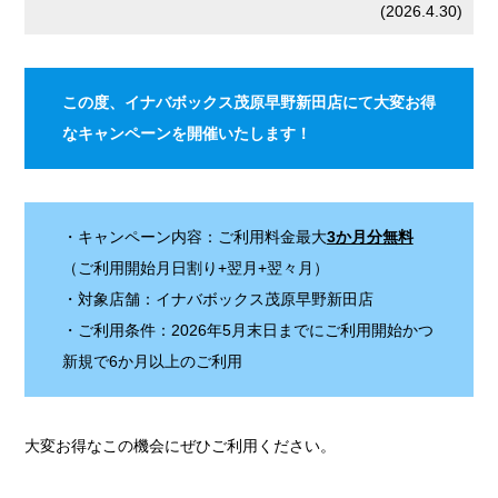
(
2026.4.30
)
この度、イナバボックス茂原早野新田店にて大変お得
なキャンペーンを開催いたします！
・キャンペーン内容：ご利用料金最大
3か月分無料
（ご利用開始月日割り+翌月+翌々月）
・対象店舗：イナバボックス茂原早野新田店
・ご利用条件：2026年5月末日までにご利用開始かつ
新規で6か月以上のご利用
大変お得なこの機会にぜひご利用ください。