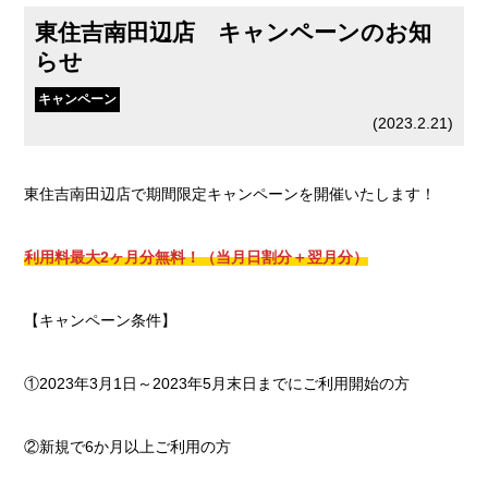
東住吉南田辺店 キャンペーンのお知
らせ
キャンペーン
(
2023.2.21
)
東住吉南田辺店で期間限定キャンペーンを開催いたします！
利用料最大2ヶ月分無料！（当月日割分＋翌月分）
【キャンペーン条件】
①2023年3月1日～2023年5月末日までにご利用開始の方
②新規で6か月以上ご利用の方