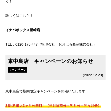
く！
詳しくはこちら！
イナバボックス星崎店
TEL：0120-178-447（管理会社 おおはる商産株式会社）
東中島店 キャンペーンのお知らせ
キャンペーン
(
2022.12.20
)
東中島店で期間限定キャンペーンを開催いたします！
利用料最大3ヶ月分無料！（当月日割分＋翌月分＋翌々月分）