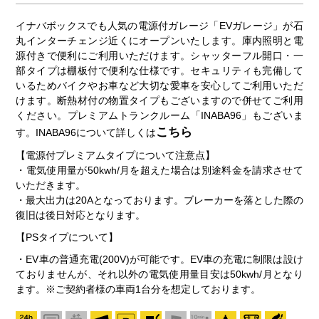
イナバボックスでも人気の電源付ガレージ「EVガレージ」が石
丸インターチェンジ近くにオープンいたします。庫内照明と電
源付きで便利にご利用いただけます。シャッターフル開口・一
部タイプは棚板付で便利な仕様です。セキュリティも完備して
いるためバイクやお車など大切な愛車を安心してご利用いただ
けます。断熱材付の物置タイプもございますので併せてご利用
ください。プレミアムトランクルーム「INABA96」もございま
こちら
す。INABA96について詳しくは
【電源付プレミアムタイプについて注意点】
・電気使用量が50kwh/月を超えた場合は別途料金を請求させて
いただきます。
・最大出力は20Aとなっております。ブレーカーを落とした際の
復旧は後日対応となります。
【PSタイプについて】
・EV車の普通充電(200V)が可能です。EV車の充電に制限は設け
ておりませんが、それ以外の電気使用量目安は50kwh/月となり
ます。※ご契約者様の車両1台分を想定しております。