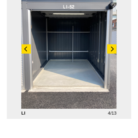
3/13
LI
4/13
LC