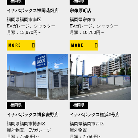
福岡県
福岡県
イナバボックス福岡花畑店
宗像原町店
福岡県福岡市南区
福岡県宗像市
EVガレージ、シャッター
EVガレージ、シャッター
月額：13,970円～
月額：10,780円～
MORE
MORE
福岡県
福岡県
イナバボックス博多麦野店
イナバボックス姪浜2号店
福岡県福岡市博多区
福岡県福岡市西区
屋外物置、EVガレージ
屋外物置
月額：7,590円～
月額：2,750円～