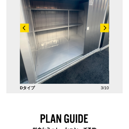
3/10
LBタイプ
4/10
L