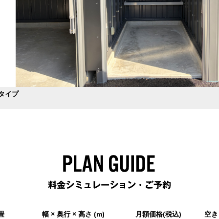
プ
WLCタイプ
LBタイプ
LLタイ
4/14
LBタイプ
畳
幅 × 奥行 × 高さ (m)
月額価格(税込)
空き