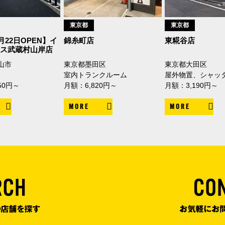
東京都
東京都
5月22日OPEN】イ
錦糸町店
東糀谷店
クス武蔵村山岸店
山市
東京都墨田区
東京都大田区
室内トランクルーム
屋外物置、シャッ
50円～
月額：6,820円～
月額：3,190円～
MORE
MORE