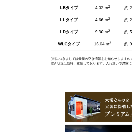
2
LBタイプ
4.02 m
約 2
2
LLタイプ
4.66 m
約 2
2
LDタイプ
9.30 m
約 5
2
WLCタイプ
16.04 m
約 9
[※]につきましては最新の空き情報をお知らせします
空き状況は随時、変動しております。入れ違いで満室に