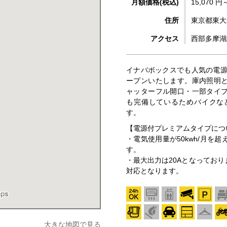
月額価格(税込)
15,070 円
住所
東京都東大和
アクセス
西部多摩湖
イナバボックスでも人気の電源
ープンいたします。庫内照明
ャッターフル開口・一部タイ
も完備しているためバイクな
す。
【電源付プレミアムタイプにつ
・電気使用量が50kwh/月を
す。
・最大出力は20Aとなってお
対応となります。
大きな地図で見る