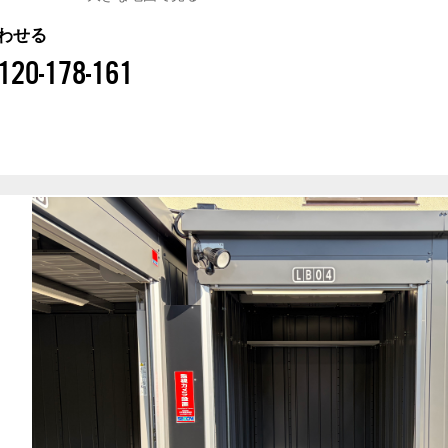
わせる
120-178-161
プ
LDタイプ
防犯設備あり
防犯設備あり
外観
外観
プ
WLCタイプ
外観
LBタイ