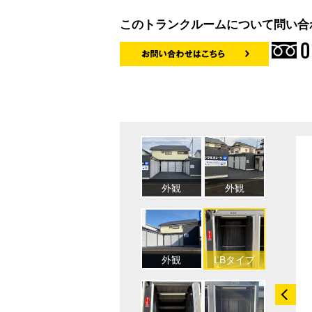
このトランクルームについて問い合
0
防犯設備あり
防犯設備あり
外観
外観
LLタイ
外観
LBタイプ
LDタイ