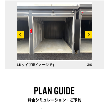
2/6
LKタイプ※イメージです
3/6
LQタイプ