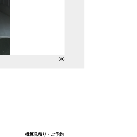
3/6
イナバボックス川口領家3丁目店のト
概算見積り・ご予約