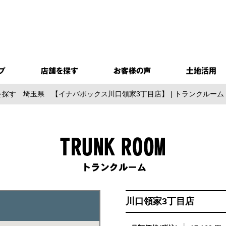
を探す
埼玉県
【イナバボックス川口領家3丁目店】 | トランクルー
川口領家3丁目店