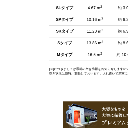
2
SLタイプ
4.67 m
約 3.
2
SPタイプ
10.16 m
約 6.
2
SKタイプ
11.23 m
約 6.
2
Sタイプ
13.86 m
約 8.
2
Mタイプ
16.5 m
約 10.
[※]につきましては最新の空き情報をお知らせします
空き状況は随時、変動しております。入れ違いで満室に