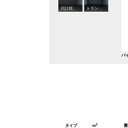
川口領家3丁目店のトランクルーム内観
トランクルームは多数用意しています
2/6
バ
2
タイプ
m
畳