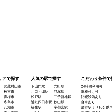
リアで探す
人気の駅で探す
こだわり条件で
武蔵村山市
下山門駅
六町駅
24時間利用可
枚方市
川口元郷駅
谷塚駅
車横付け可
青梅市
松戸駅
二子新地駅
防犯設備あり
広島市
近鉄四日市駅
秋山駅
台車あり
八潮市
福生駅
宇都宮駅
最寄駅より10分以