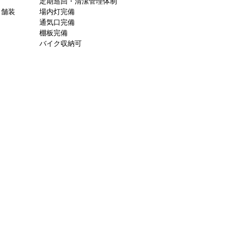
定期巡回・清潔管理体制
ト舗装
場内灯完備
通気口完備
棚板完備
バイク収納可