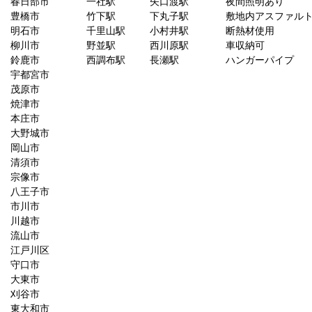
春日部市
一社駅
矢口渡駅
夜間照明あり
豊橋市
竹下駅
下丸子駅
敷地内アスファル
明石市
千里山駅
小村井駅
断熱材使用
柳川市
野並駅
西川原駅
車収納可
鈴鹿市
西調布駅
長瀬駅
ハンガーパイプ
宇都宮市
茂原市
焼津市
本庄市
大野城市
岡山市
清須市
宗像市
八王子市
市川市
川越市
流山市
江戸川区
守口市
大東市
刈谷市
東大和市