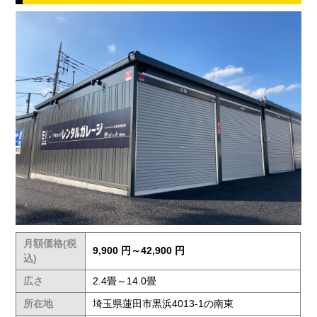
月額価格(税
9,900 円～42,900 円
込)
広さ
2.4畳～14.0畳
所在地
埼玉県蓮田市黒浜4013-1の南東