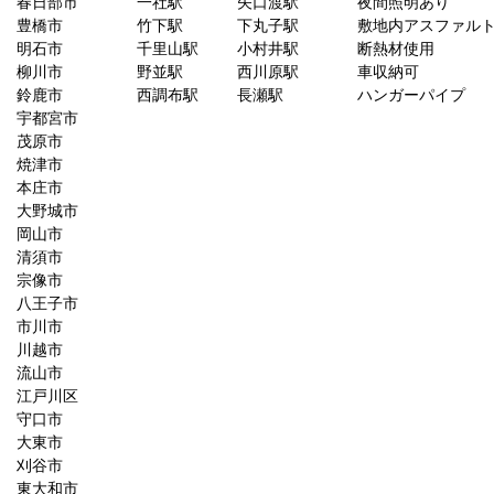
春日部市
一社駅
矢口渡駅
夜間照明あり
豊橋市
竹下駅
下丸子駅
敷地内アスファル
明石市
千里山駅
小村井駅
断熱材使用
柳川市
野並駅
西川原駅
車収納可
鈴鹿市
西調布駅
長瀬駅
ハンガーパイプ
宇都宮市
茂原市
焼津市
本庄市
大野城市
岡山市
清須市
宗像市
八王子市
市川市
川越市
流山市
江戸川区
守口市
大東市
刈谷市
東大和市