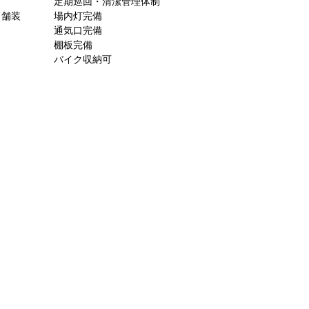
定期巡回・清潔管理体制
ト舗装
場内灯完備
通気口完備
棚板完備
バイク収納可