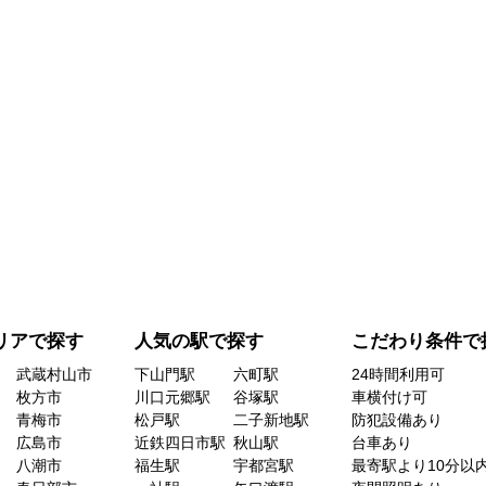
リアで探す
人気の駅で探す
こだわり条件で
武蔵村山市
下山門駅
六町駅
24時間利用可
枚方市
川口元郷駅
谷塚駅
車横付け可
青梅市
松戸駅
二子新地駅
防犯設備あり
広島市
近鉄四日市駅
秋山駅
台車あり
八潮市
福生駅
宇都宮駅
最寄駅より10分以