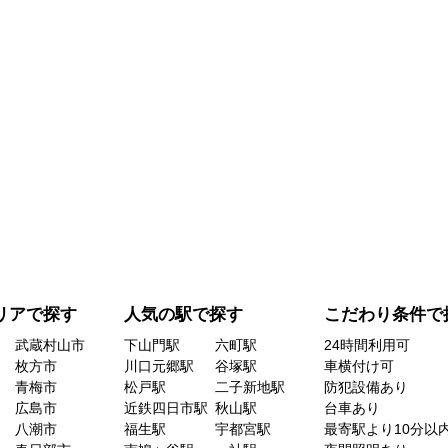
リアで探す
人気の駅で探す
こだわり条件で
武蔵村山市
下山門駅
六町駅
24時間利用可
枚方市
川口元郷駅
谷塚駅
車横付け可
青梅市
松戸駅
二子新地駅
防犯設備あり
広島市
近鉄四日市駅
秋山駅
台車あり
八潮市
福生駅
宇都宮駅
最寄駅より10分以