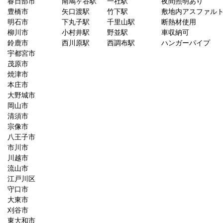
春日部市
南鳩ヶ谷駅
一社駅
夜間照明あり
豊橋市
矢口渡駅
竹下駅
敷地内アスファル
明石市
下丸子駅
千里山駅
断熱材使用
柳川市
小村井駅
野並駅
車収納可
鈴鹿市
西川原駅
西調布駅
ハンガーパイプ
宇都宮市
茂原市
焼津市
本庄市
大野城市
岡山市
清須市
宗像市
八王子市
市川市
川越市
流山市
江戸川区
守口市
大東市
刈谷市
東大和市