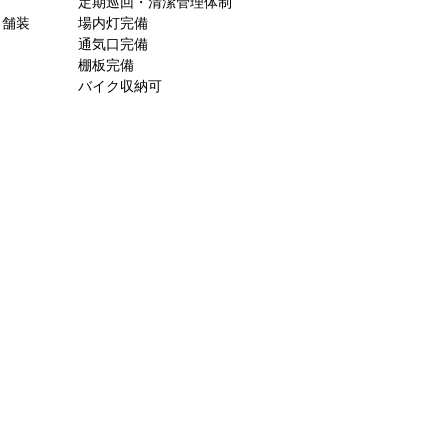
定期巡回・清潔管理体制
ト舗装
場内灯完備
通気口完備
棚板完備
バイク収納可