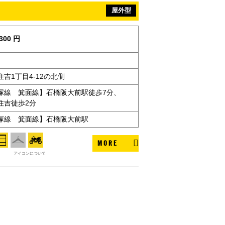
屋外型
300 円
吉1丁目4-12の北側
塚線 箕面線】石橋阪大前駅徒歩7分、
住吉徒歩2分
塚線 箕面線】石橋阪大前駅
MORE
アイコンについて