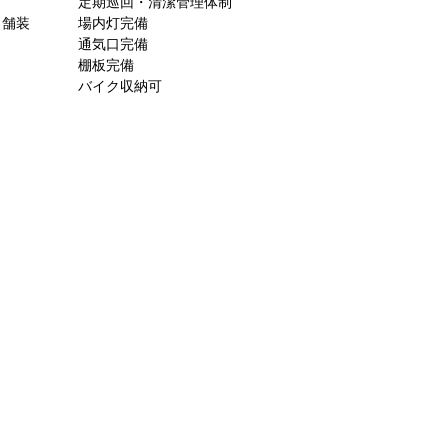
定期巡回・清潔管理体制
ト舗装
場内灯完備
通気口完備
棚板完備
バイク収納可