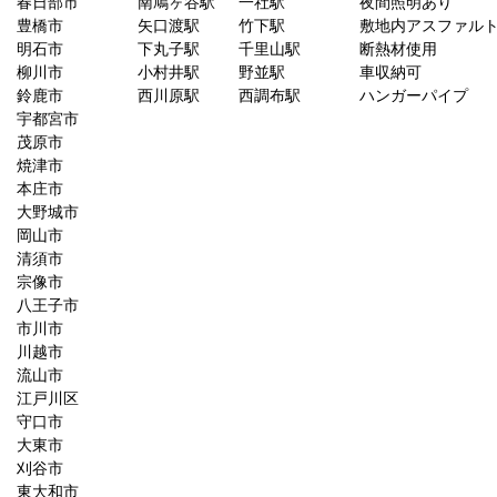
春日部市
南鳩ヶ谷駅
一社駅
夜間照明あり
豊橋市
矢口渡駅
竹下駅
敷地内アスファル
明石市
下丸子駅
千里山駅
断熱材使用
柳川市
小村井駅
野並駅
車収納可
鈴鹿市
西川原駅
西調布駅
ハンガーパイプ
宇都宮市
茂原市
焼津市
本庄市
大野城市
岡山市
清須市
宗像市
八王子市
市川市
川越市
流山市
江戸川区
守口市
大東市
刈谷市
東大和市