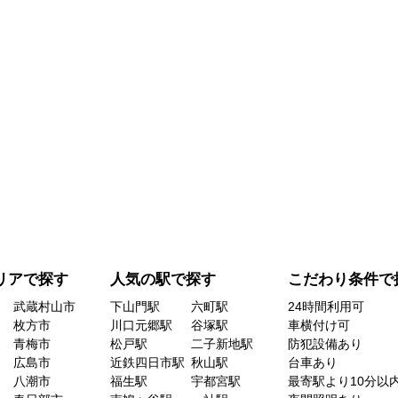
リアで探す
人気の駅で探す
こだわり条件で
武蔵村山市
下山門駅
六町駅
24時間利用可
枚方市
川口元郷駅
谷塚駅
車横付け可
青梅市
松戸駅
二子新地駅
防犯設備あり
広島市
近鉄四日市駅
秋山駅
台車あり
八潮市
福生駅
宇都宮駅
最寄駅より10分以