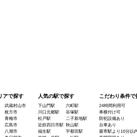
リアで探す
人気の駅で探す
こだわり条件で
武蔵村山市
下山門駅
六町駅
24時間利用可
枚方市
川口元郷駅
谷塚駅
車横付け可
青梅市
松戸駅
二子新地駅
防犯設備あり
広島市
近鉄四日市駅
秋山駅
台車あり
八潮市
福生駅
宇都宮駅
最寄駅より10分以