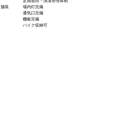
定期巡回・清潔管理体制
ト舗装
場内灯完備
通気口完備
棚板完備
バイク収納可