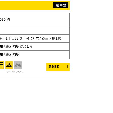
屋内型
030 円
1丁目32-3 ﾗｲｵﾝｽﾞﾏﾝｼｮﾝ三河島1階
川区役所前駅徒歩1分
川区役所前駅
MORE
アイコンについて