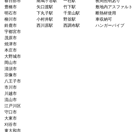
春日部市
南鳩ヶ谷駅
一社駅
夜間照明あり
豊橋市
矢口渡駅
竹下駅
敷地内アスファル
明石市
下丸子駅
千里山駅
断熱材使用
柳川市
小村井駅
野並駅
車収納可
鈴鹿市
西川原駅
西調布駅
ハンガーパイプ
宇都宮市
茂原市
焼津市
本庄市
大野城市
岡山市
清須市
宗像市
八王子市
市川市
川越市
流山市
江戸川区
守口市
大東市
刈谷市
東大和市