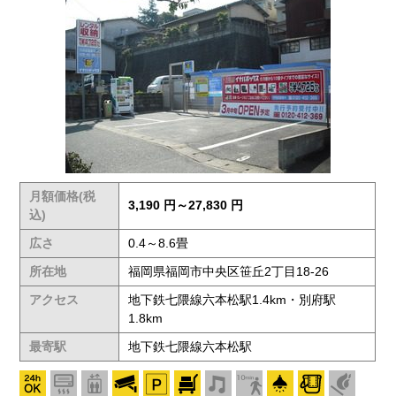
月額価格(税
3,190 円～27,830 円
込)
広さ
0.4～8.6畳
所在地
福岡県福岡市中央区笹丘2丁目18-26
アクセス
地下鉄七隈線六本松駅1.4km・別府駅
1.8km
最寄駅
地下鉄七隈線六本松駅