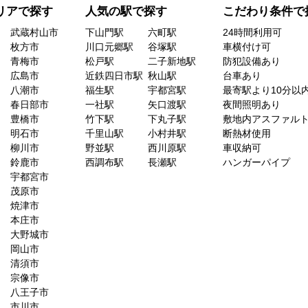
リアで探す
人気の駅で探す
こだわり条件で
武蔵村山市
下山門駅
六町駅
24時間利用可
枚方市
川口元郷駅
谷塚駅
車横付け可
青梅市
松戸駅
二子新地駅
防犯設備あり
広島市
近鉄四日市駅
秋山駅
台車あり
八潮市
福生駅
宇都宮駅
最寄駅より10分以
春日部市
一社駅
矢口渡駅
夜間照明あり
豊橋市
竹下駅
下丸子駅
敷地内アスファル
明石市
千里山駅
小村井駅
断熱材使用
柳川市
野並駅
西川原駅
車収納可
鈴鹿市
西調布駅
長瀬駅
ハンガーパイプ
宇都宮市
茂原市
焼津市
本庄市
大野城市
岡山市
清須市
宗像市
八王子市
市川市