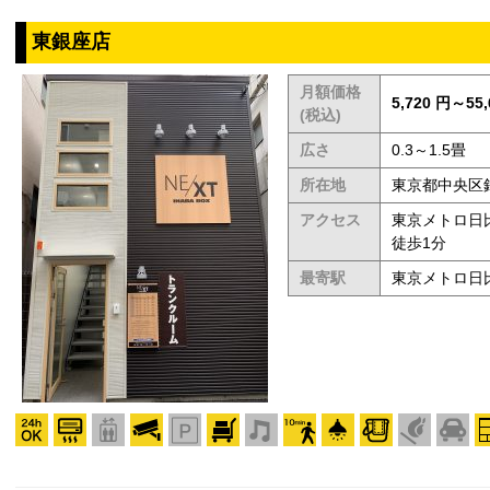
東銀座店
月額価格
5,720 円～55,
(税込)
広さ
0.3～1.5畳
所在地
東京都中央区銀
アクセス
東京メトロ日
徒歩1分
最寄駅
東京メトロ日