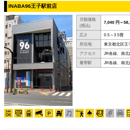
INABA96王子駅前店
月額価格
7,040 円～58,
(税込)
広さ
0.5～3.5畳
所在地
東京都北区王子2
アクセス
JR各線、南
最寄駅
JR各線、南