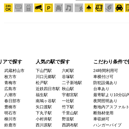
リアで探す
人気の駅で探す
こだわり条件で
武蔵村山市
下山門駅
六町駅
24時間利用可
枚方市
川口元郷駅
谷塚駅
車横付け可
青梅市
松戸駅
二子新地駅
防犯設備あり
広島市
近鉄四日市駅
秋山駅
台車あり
八潮市
福生駅
宇都宮駅
最寄駅より10分以
春日部市
南鳩ヶ谷駅
一社駅
夜間照明あり
豊橋市
矢口渡駅
竹下駅
敷地内アスファル
明石市
下丸子駅
千里山駅
断熱材使用
柳川市
小村井駅
野並駅
車収納可
鈴鹿市
西川原駅
西調布駅
ハンガーパイプ