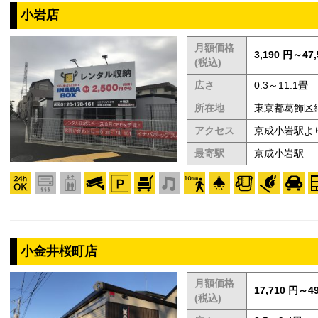
小岩店
月額価格
3,190 円～47,
(税込)
広さ
0.3～11.1畳
所在地
東京都葛飾区細
アクセス
京成小岩駅よ
最寄駅
京成小岩駅
小金井桜町店
月額価格
17,710 円～49
(税込)