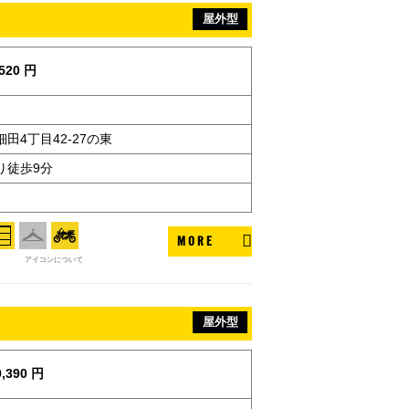
屋外型
520 円
田4丁目42-27の東
り徒歩9分
MORE
アイコンについて
屋外型
,390 円