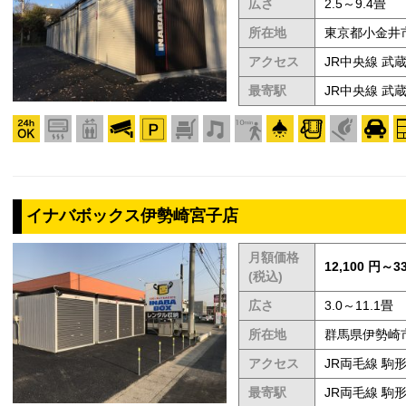
広さ
2.5～9.4畳
所在地
東京都小金井市
アクセス
JR中央線 
最寄駅
JR中央線 武
イナバボックス伊勢崎宮子店
月額価格
12,100 円～33
(税込)
広さ
3.0～11.1畳
所在地
群馬県伊勢崎市
アクセス
JR両毛線 駒形
最寄駅
JR両毛線 駒