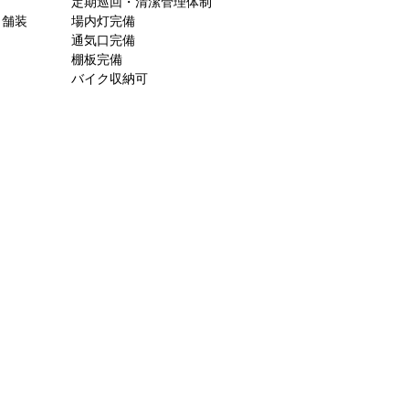
定期巡回・清潔管理体制
ト舗装
場内灯完備
通気口完備
棚板完備
バイク収納可