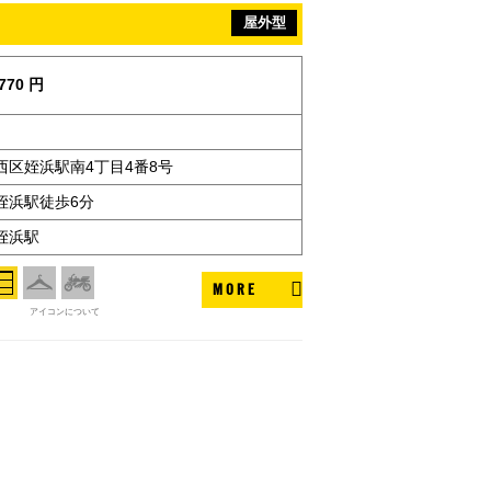
屋外型
770 円
西区姪浜駅南4丁目4番8号
姪浜駅徒歩6分
姪浜駅
MORE
アイコンについて