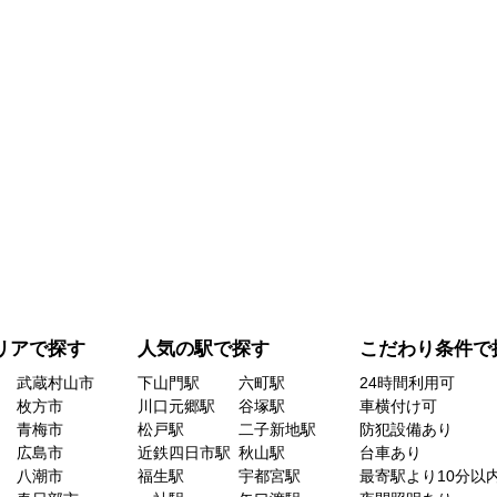
リアで探す
人気の駅で探す
こだわり条件で
武蔵村山市
下山門駅
六町駅
24時間利用可
枚方市
川口元郷駅
谷塚駅
車横付け可
青梅市
松戸駅
二子新地駅
防犯設備あり
広島市
近鉄四日市駅
秋山駅
台車あり
八潮市
福生駅
宇都宮駅
最寄駅より10分以