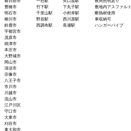
春日部市
一社駅
矢口渡駅
夜間照明あり
豊橋市
竹下駅
下丸子駅
敷地内アスファル
明石市
千里山駅
小村井駅
断熱材使用
柳川市
野並駅
西川原駅
車収納可
鈴鹿市
西調布駅
長瀬駅
ハンガーパイプ
宇都宮市
茂原市
焼津市
本庄市
大野城市
岡山市
清須市
宗像市
八王子市
市川市
川越市
流山市
江戸川区
守口市
大東市
刈谷市
東大和市