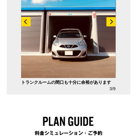
も楽です
トランクルームの間口も十分に余裕があります
電気付で
2/9
3/9