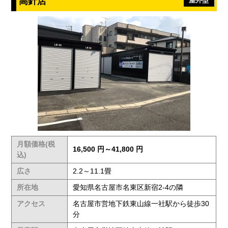
高針店
屋外型
月額価格(税
16,500 円～41,800 円
込)
広さ
2.2～11.1畳
所在地
愛知県名古屋市名東区新宿2-4の隣
アクセス
名古屋市営地下鉄東山線一社駅から徒歩30
分