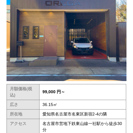
月額価格(税
99,000 円～
込)
広さ
36.15㎡
所在地
愛知県名古屋市名東区新宿2-4の隣
アクセス
名古屋市営地下鉄東山線一社駅から徒歩30
分