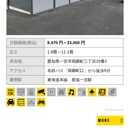
月額価格(税込)
8,470 円～33,000 円
広さ
1.8畳～11.1畳
所在地
愛知県一宮市両郷町三丁目29番2
アクセス
名鉄バス「両郷町口」から徒歩5分
最寄駅
東海道本線 尾張一宮駅
アイコンについて
MORE