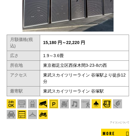
月額価格(税
15,180 円～22,220 円
込)
広さ
1.9～3.6畳
所在地
東京都足立区西保木間3-23-8の西
アクセス
東武スカイツリーライン 谷塚駅より徒歩12
分
最寄駅
東武スカイツリーライン 谷塚駅
アイコンについて
MORE