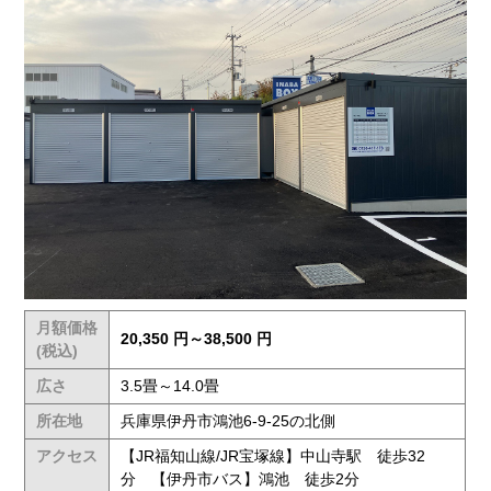
月額価格
20,350 円～38,500 円
(税込)
広さ
3.5畳～14.0畳
所在地
兵庫県伊丹市鴻池6-9-25の北側
アクセス
【JR福知山線/JR宝塚線】中山寺駅 徒歩32
分 【伊丹市バス】鴻池 徒歩2分