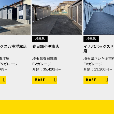
埼玉県
埼玉県
ックス八潮浮塚店
春日部小渕南店
イナバボックスさ
店
市浮塚
埼玉県春日部市
埼玉県さいたま市
EVガレージ
EVガレージ
EVガレージ
0円～
月額：35,420円～
月額：13,200円～
MORE
MORE