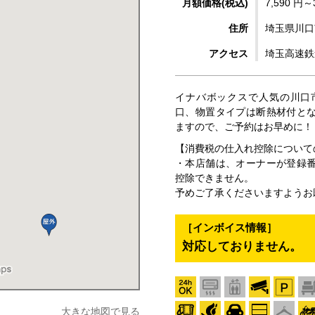
月額価格(税込)
7,590 円～
住所
埼玉県川口市
アクセス
埼玉高速鉄
イナバボックスで人気の川口
口、物置タイプは断熱材付と
ますので、ご予約はお早めに！
【消費税の仕入れ控除について
・本店舗は、オーナーが登録
控除できません。
予めご了承くださいますようお
［インボイス情報］
対応しておりません。
大きな地図で見る