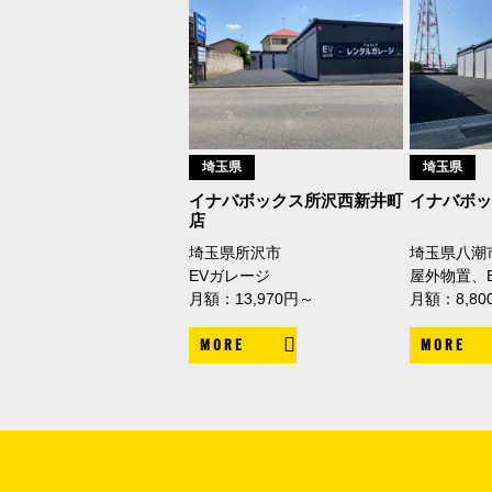
埼玉県
埼玉県
イナバボックス所沢西新井町
イナバボ
店
埼玉県所沢市
埼玉県八潮
EVガレージ
屋外物置、
月額：13,970円～
月額：8,80
MORE
MORE