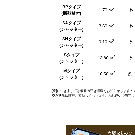
BPタイプ
2
1.70 m
約 
(断熱材付)
SAタイプ
2
3.60 m
約 
(シャッター)
SNタイプ
2
9.10 m
約 
(シャッター)
Sタイプ
2
13.86 m
約 
(シャッター)
Mタイプ
2
16.50 m
約 
(シャッター)
[※]につきましては最新の空き情報をお知らせします
空き状況は随時、変動しております。入れ違いで満室に