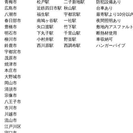
青梅市
松戸駅
二子新地駅
防犯設備あり
広島市
近鉄四日市駅
秋山駅
台車あり
八潮市
福生駅
宇都宮駅
最寄駅より10分以
春日部市
南鳩ヶ谷駅
一社駅
夜間照明あり
豊橋市
矢口渡駅
竹下駅
敷地内アスファル
明石市
下丸子駅
千里山駅
断熱材使用
柳川市
小村井駅
野並駅
車収納可
鈴鹿市
西川原駅
西調布駅
ハンガーパイプ
宇都宮市
茂原市
焼津市
本庄市
大野城市
岡山市
清須市
宗像市
八王子市
市川市
川越市
流山市
江戸川区
守口市