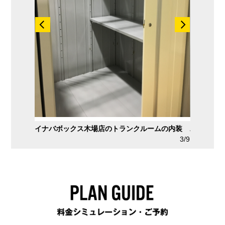
ムの内装
木場店は棚板完備のトランクルームです
4/9
約1畳サイズ
3/9
1.79 × 2.