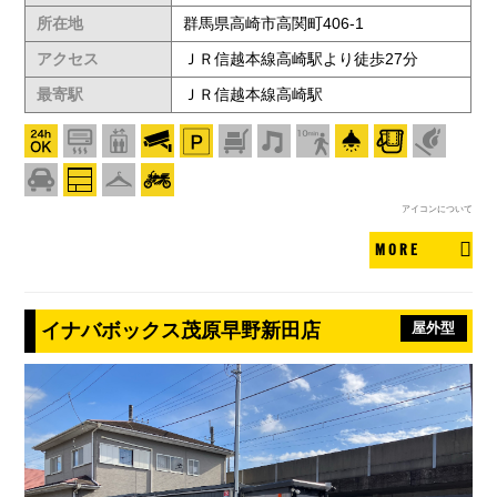
所在地
群馬県高崎市高関町406-1
アクセス
ＪＲ信越本線高崎駅より徒歩27分
最寄駅
ＪＲ信越本線高崎駅
アイコンについて
MORE
イナバボックス茂原早野新田店
屋外型