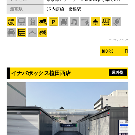
最寄駅
JR内房線 巌根駅
アイコンについて
MORE
イナバボックス植田西店
屋外型