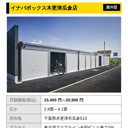
イナバボックス木更津瓜倉店
屋外型
月額価格(税込)
15,400 円～20,900 円
広さ
2.8畳～4.1畳
所在地
千葉県木更津市瓜倉513
アクセス
東京湾アクアライン金田ICより車で2分