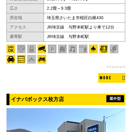
広さ
2.2畳～9.3畳
所在地
埼玉県さいたま市桜区白鍬430
アクセス
JR埼京線 与野本町駅より車で12分
最寄駅
JR埼京線 与野本町駅
アイコンについて
MORE
イナバボックス枚方店
屋外型