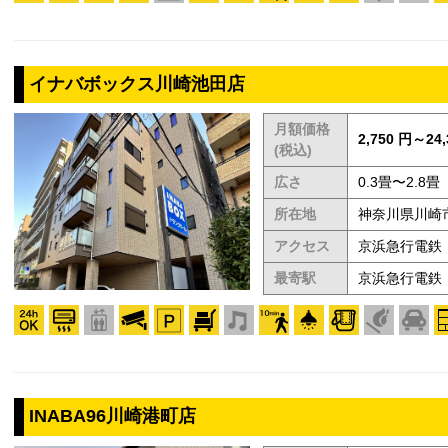
イナバボックス川崎池田店
月額価格
2,750 円～24,
(税込)
広さ
0.3畳〜2.8畳
所在地
神奈川県川崎市
アクセス
京浜急行電鉄
最寄駅
京浜急行電鉄
INABA96川崎港町店