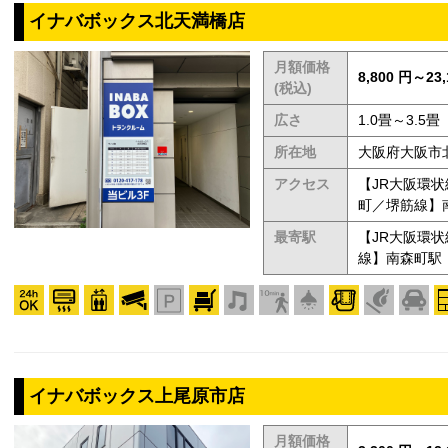
イナバボックス北天満橋店
月額価格
8,800 円～23,
(税込)
広さ
1.0畳～3.5畳
所在地
大阪府大阪市北区
アクセス
【JR大阪環
町／堺筋線】
最寄駅
【JR大阪環
線】南森町駅
イナバボックス上尾原市店
月額価格