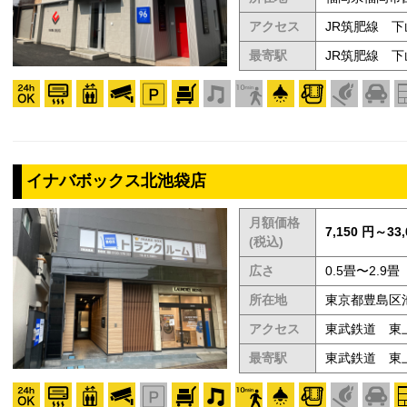
アクセス
JR筑肥線 下
最寄駅
JR筑肥線 下
イナバボックス北池袋店
月額価格
7,150 円～33,
(税込)
広さ
0.5畳〜2.9畳
所在地
東京都豊島区池袋
アクセス
東武鉄道 東
最寄駅
東武鉄道 東