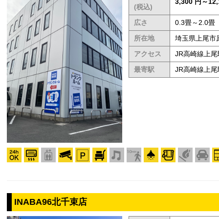
3,300 円～12,
(税込)
広さ
0.3畳～2.0畳
所在地
埼玉県上尾市原市
アクセス
JR高崎線上尾
最寄駅
JR高崎線上尾
INABA96北千束店