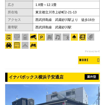
広さ
1.8畳～12.1畳
所在地
東京都立川市上砂町2-21-13
アクセス
西武拝島線 武蔵砂川駅より 徒歩16分
最寄駅
西武拝島線 武蔵砂川駅
アイコンについて
MORE
イナバボックス横浜子安通店
屋外型