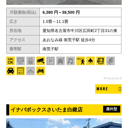
月額価格(税込)
6,380 円～38,500 円
広さ
1.0畳～11.1畳
所在地
愛知県名古屋市中川区広田町2丁目31の東
アクセス
あおなみ線 南荒子駅 徒歩4分
最寄駅
南荒子駅
アイコンについて
MORE
イナバボックスさいたま白鍬店
屋外型