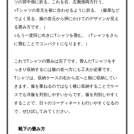
ツの背中側に折る。これを右、左腕側両方行う。
○Tシャツの首元を裾に合わせるように折る。（服屋など
でよく見る、服の首元から胴にかけてのデザインが見え
る畳み方です。）
○もう一度同じ向きにTシャツを畳む。（Tシャツをさら
に畳むことでコンパクトになります。）
これでTシャツの畳みは完了です。畳んだTシャツをす
っきり収納するには服の並べ方にも工夫が必要です。
Tシャツは、収納ケースの右から左へと順に収納してい
きます。服を重ねるのではなく横に収納することでケー
スでも洋服を判別しやすいからです。服を判別しやすく
することで、日々のコーディネートも行いやすくなるの
で、ぜひ試してみてください。
靴下の畳み方